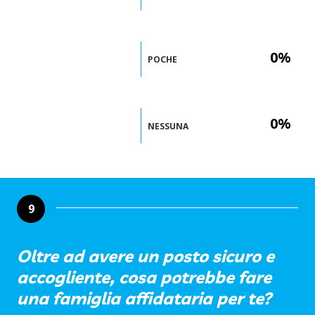
0%
POCHE
0%
NESSUNA
9
Oltre ad avere un posto sicuro e
accogliente, cosa potrebbe fare
una famiglia affidataria per te?