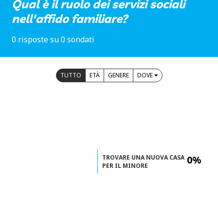
Qual è il ruolo dei servizi sociali
nell'affido familiare?
0 risposte su 0 sondati
TUTTO
ETÀ
GENERE
DOVE
TROVARE UNA NUOVA CASA
0%
PER IL MINORE