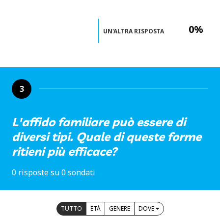
0%
UN'ALTRA RISPOSTA
3
L'affido familiare può essere di
diversi tipi. Quale di queste forme
ritieni più efficace?
0 risposte su 0 sondati
TUTTO
ETÀ
GENERE
DOVE