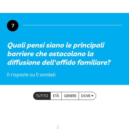
7
Quali pensi siano le principali
barriere che ostacolano la
diffusione dell'affido familiare?
0 risposte su 0 sondati
TUTTO
ETÀ
GENERE
DOVE