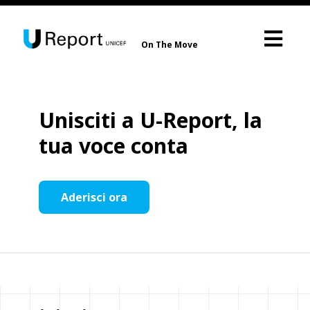
On The Move
Unisciti a U-Report, la
tua voce conta
Aderisci ora