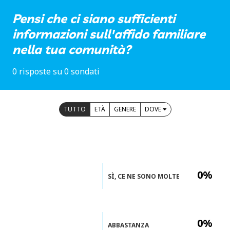
Pensi che ci siano sufficienti
informazioni sull'affido familiare
nella tua comunità?
0 risposte su 0 sondati
TUTTO
ETÀ
GENERE
DOVE
0%
SÌ, CE NE SONO MOLTE
0%
ABBASTANZA