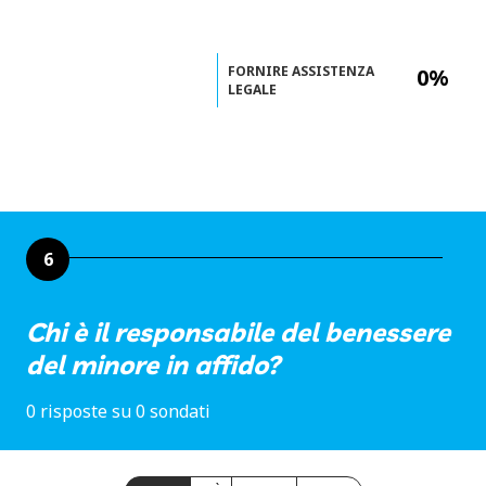
FORNIRE ASSISTENZA
0%
LEGALE
6
Chi è il responsabile del benessere
del minore in affido?
0 risposte su 0 sondati