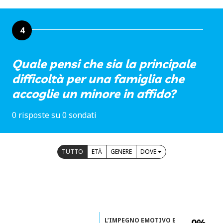
4
Quale pensi che sia la principale
difficoltà per una famiglia che
accoglie un minore in affido?
0 risposte su 0 sondati
TUTTO
ETÀ
GENERE
DOVE
L’IMPEGNO EMOTIVO E
0%