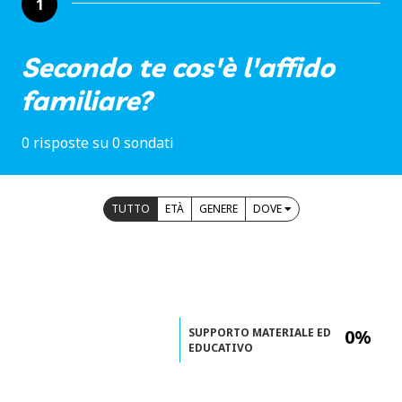
1
Secondo te cos'è l'affido
familiare?
0 risposte su 0 sondati
TUTTO
ETÀ
GENERE
DOVE
SUPPORTO MATERIALE ED
0%
EDUCATIVO