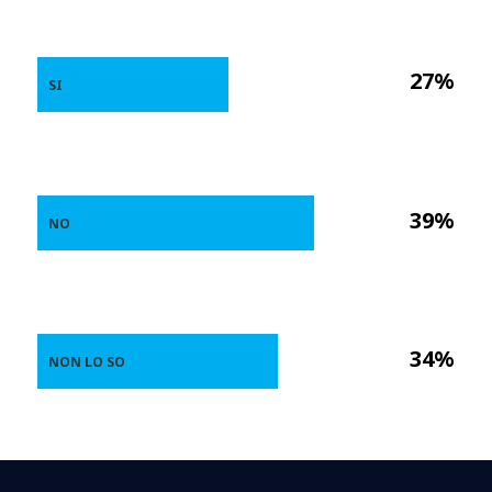
27%
SI
39%
NO
34%
NON LO SO