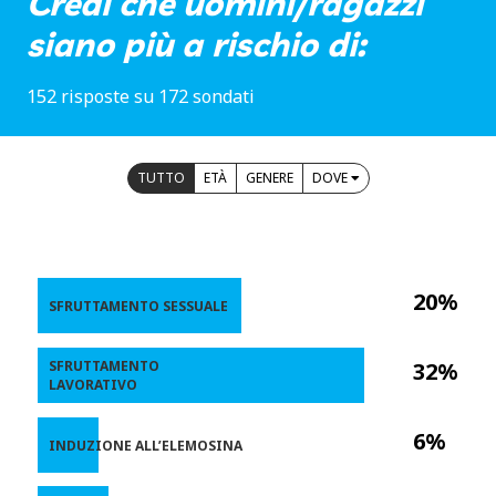
Credi che uomini/ragazzi
siano più a rischio di:
152 risposte su 172 sondati
TUTTO
ETÀ
GENERE
DOVE
20%
SFRUTTAMENTO SESSUALE
SFRUTTAMENTO
32%
LAVORATIVO
6%
INDUZIONE ALL’ELEMOSINA