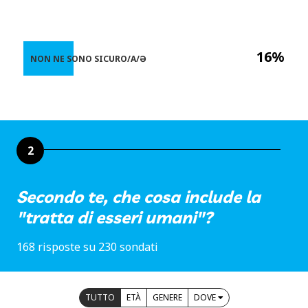
16%
NON NE SONO SICURO/A/Ə
2
Secondo te, che cosa include la
"tratta di esseri umani"?
168 risposte su 230 sondati
TUTTO
ETÀ
GENERE
DOVE