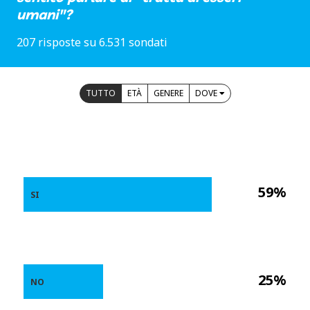
umani"?
207 risposte su 6.531 sondati
TUTTO
ETÀ
GENERE
DOVE
59%
SI
25%
NO