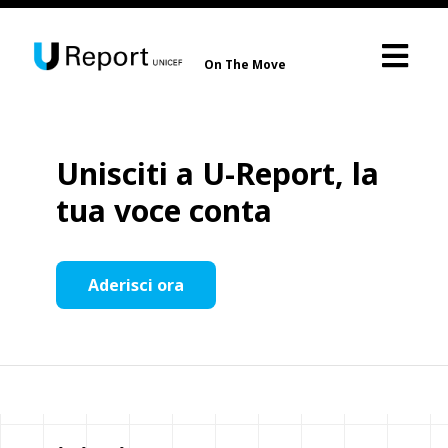
On The Move
Unisciti a U-Report, la
tua voce conta
Aderisci ora