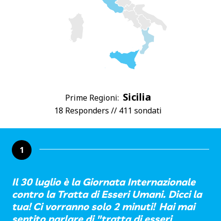
Sicilia
Prime Regioni:
18 Responders // 411 sondati
1
Il 30 luglio è la Giornata Internazionale
contro la Tratta di Esseri Umani. Dicci la
tua! Ci vorranno solo 2 minuti! Hai mai
sentito parlare di "tratta di esseri