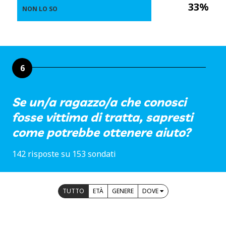
33%
NON LO SO
6
Se un/a ragazzo/a che conosci
fosse vittima di tratta, sapresti
come potrebbe ottenere aiuto?
142 risposte su 153 sondati
TUTTO
ETÀ
GENERE
DOVE