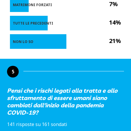
7%
MATRIMONI FORZATI
14%
TUTTE LE PRECEDENTI
21%
NON LO SO
5
Pensi che i rischi legati alla tratta e allo
sfruttamento di essere umani siano
cambiati dall'inizio della pandemia
COVID-19?
141 risposte su 161 sondati