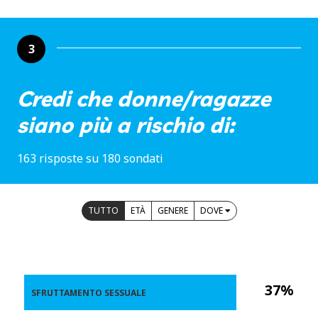
3
Credi che donne/ragazze
siano più a rischio di:
163 risposte su 180 sondati
TUTTO
ETÀ
GENERE
DOVE
37%
SFRUTTAMENTO SESSUALE