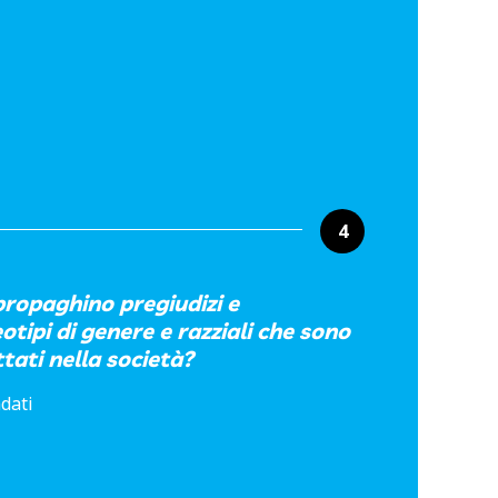
4
propaghino pregiudizi e
ipi di genere e razziali che sono
ati nella società?
dati