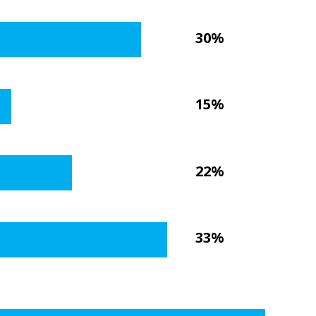
30%
15%
22%
33%