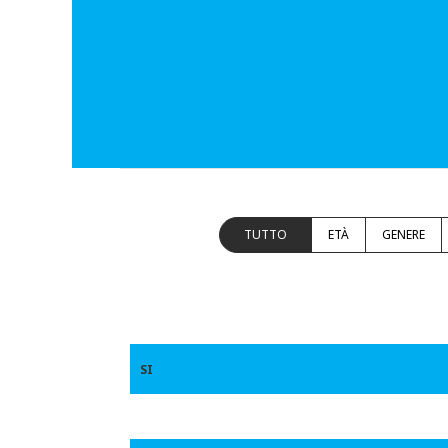
TUTTO
ETÀ
GENERE
SI