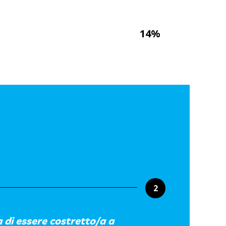
14%
2
a di essere costretto/a a