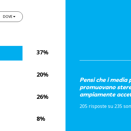
DOVE
37%
20%
Pensi che i media 
promuovano stereot
ampiamente accett
26%
205 risposte su 235 son
8%