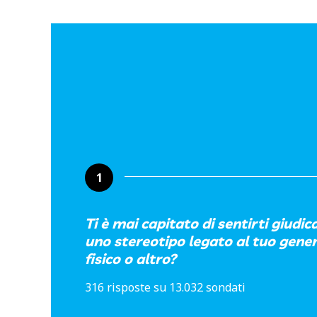
1
Ti è mai capitato di sentirti giudic
uno stereotipo legato al tuo gener
fisico o altro?
316 risposte su 13.032 sondati