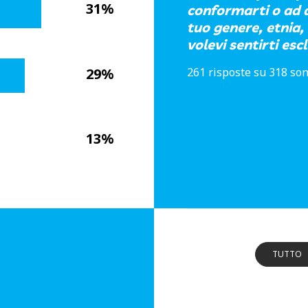
31%
conformarti o ad a
tuo genere, etnia,
volevi sentirti esc
29%
261 risposte su 318 son
13%
TUTTO