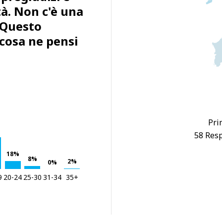
tà. Non c'è una
. Questo
cosa ne pensi
Pri
58 Resp
18%
8%
2%
0%
9
20-24
25-30
31-34
35+