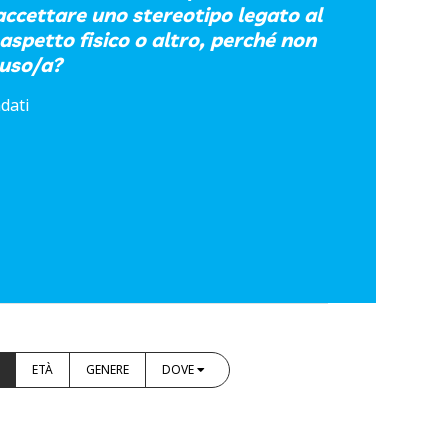
ccettare uno stereotipo legato al
 aspetto fisico o altro, perché non
luso/a?
dati
ETÀ
GENERE
DOVE