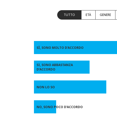
TUTTO
ETÀ
GENERE
SÌ, SONO MOLTO D’ACCORDO
SI, SONO ABBASTANZA
D’ACCORDO
NON LO SO
NO, SONO POCO D’ACCORDO