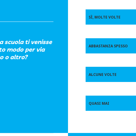
SÌ, MOLTE VOLTE
a scuola ti venisse
ABBASTANZA SPESSO
to modo per via
o o altro?
ALCUNE VOLTE
QUASI MAI