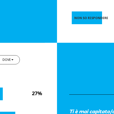
NON SO RISPONDERE
DOVE
27%
Ti è mai capitato/