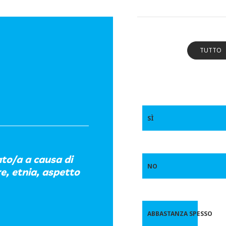
TUTTO
SÌ
ato/a a causa di
NO
e, etnia, aspetto
ABBASTANZA SPESSO