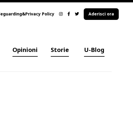
eguarding&Privacy Policy
Aderisci ora
Opinioni
Storie
U-Blog