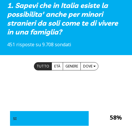
1. Sapevi che in Italia esiste la
possibilita' anche per minori
stranieri da soli come te di vivere
in una famiglia?
451 risposte su 9.708 sondati
TUTTO
ETÀ
GENERE
DOVE
58%
SI