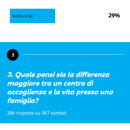
29%
NON LO SO
3
3. Quale pensi sia la differenza
maggiore tra un centro di
accoglienza e la vita presso una
famiglia?
286 risposte su 367 sondati