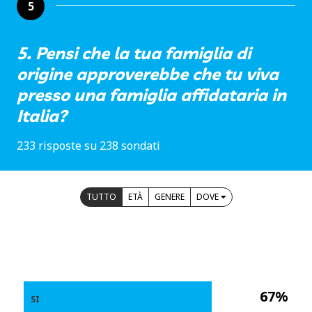
5
5. Pensi che la tua famiglia di
origine approverebbe che tu viva
presso una famiglia affidataria in
Italia?
233 risposte su 238 sondati
TUTTO
ETÀ
GENERE
DOVE
67%
SI