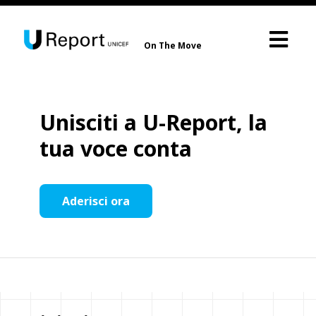
On The Move
Unisciti a U-Report, la
tua voce conta
Aderisci ora