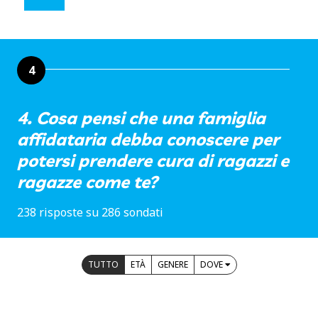
4
4. Cosa pensi che una famiglia
affidataria debba conoscere per
potersi prendere cura di ragazzi e
ragazze come te?
238 risposte su 286 sondati
TUTTO
ETÀ
GENERE
DOVE